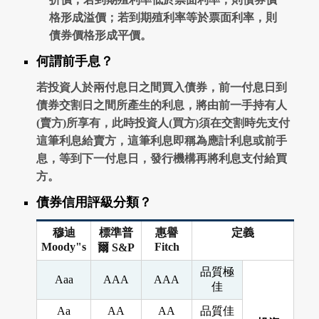
格形成溢價；若到期殖利率等於票面利率，則
債券價格形成平價。
何謂前手息？
若投資人於兩付息日之間買入債券，前一付息日到
債券交割日之間所產生的利息，將由前一手持有人
(賣方)所享有，此時投資人(買方)須在交割時先支付
這筆利息給賣方，這筆利息即稱為應計利息或前手
息，等到下一付息日，發行機構再將利息支付給買
方。
債券信用評級分類？
穆迪
標準普
惠譽
定義
Moody"s
Fitch
爾 S&P
品質極
Aaa
AAA
AAA
佳
Aa
AA
AA
品質佳