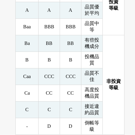
投資
品質優
等級
A
A
A
於平均
品質中
Baa
BBB
BBB
等
有些投
Ba
BB
BB
機成分
投機品
B
B
B
質
品質不
Caa
CCC
CCC
佳
非投資
等級
高度投
Ca
CC
CC
機品質
接近違
C
C
C
約品質
倒帳等
-
D
D
級