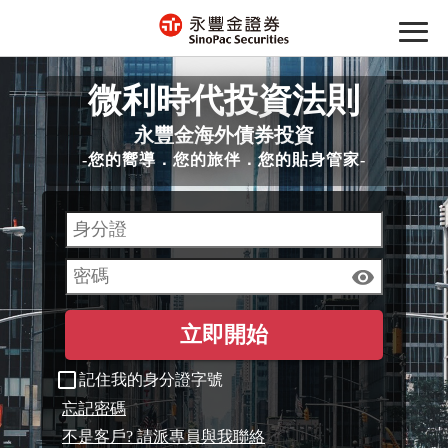
微利時代投資法則
永豐金海外債券投資
-您的嚮導．您的旅伴．您的貼身管家-
立即開始
記住我的身分證字號
忘記密碼
不是客戶? 請派專員與我聯絡